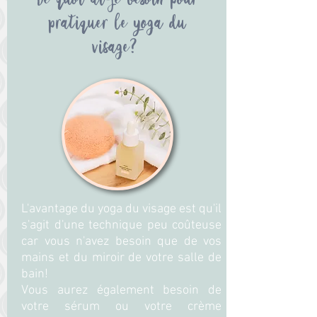
De quoi ai-je besoin pour
pratiquer le yoga du
visage?
L'avantage du yoga du visage est qu'il
s'agit d'une technique peu coûteuse
car vous n'avez besoin que de vos
mains et du miroir de votre salle de
bain!
Vous aurez également besoin de
votre sérum ou votre crème