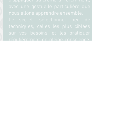
d'appliquer sa crème différemment,
avec une gestuelle particulière que
nous allons apprendre ensemble.
Le secret: sélectionner peu de
techniques, celles les plus ciblées
sur vos besoins, et les pratiquer
régulièrement en pleine conscience,
dans votre salle de bain, ou même
dans votre lit!
Je vous donnerai également
quelques astuces pour pratiquer
certains exercices dans votre voiture
et devant votre ordinateur!
Découvrez d'autres infos sur les
méthodes beauté naturelles et
holistiques sur ...